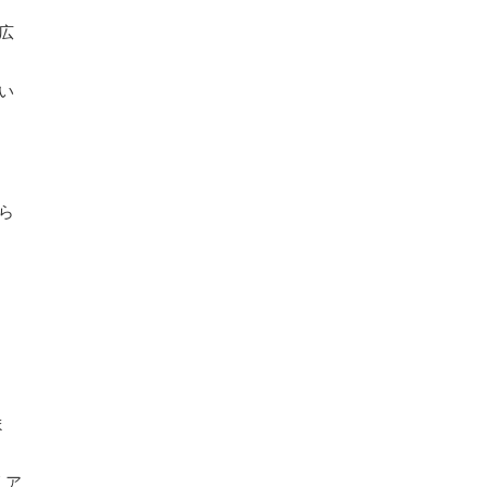
広
い
ら
ま
リア