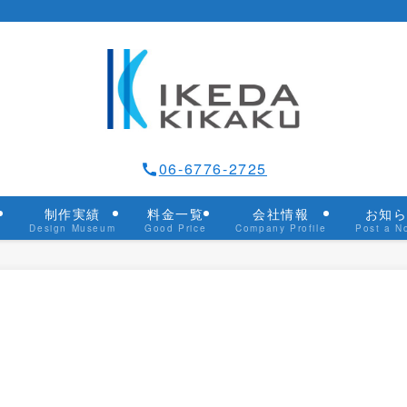
06-6776-2725
つ
制作実績
料金一覧
会社情報
お知
Design Museum
Good Price
Company Profile
Post a N